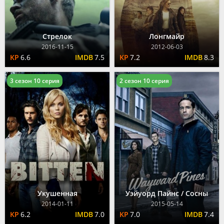
Стрелок
Лонгмайр
2016-11-15
2012-06-03
6.6
7.5
7.2
8.3
3 сезон 10 серия
2 сезон 10 серия
Укушенная
Уэйуорд Пайнс / Сосны
2014-01-11
2015-05-14
6.2
7.0
7.0
7.4