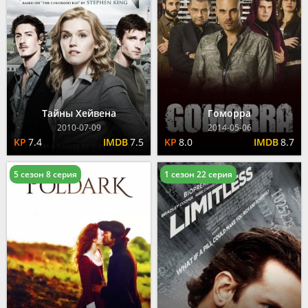
Тайны Хейвена
Гоморра
2010-07-09
2014-05-06
7.4
7.5
8.0
8.7
5 сезон 8 серия
1 сезон 22 серия