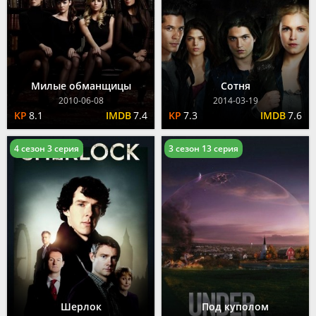
Милые обманщицы
Сотня
2010-06-08
2014-03-19
8.1
7.4
7.3
7.6
4 сезон 3 серия
3 сезон 13 серия
Шерлок
Под куполом