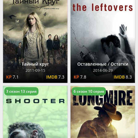
Тайный круг
Оставленные / Остатки
2011-09-15
2014-06-29
7.1
7.3
7.8
8.3
3 сезон 13 серия
6 сезон 10 серия